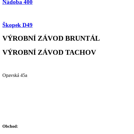
Nádoba 400
Škopek D49
VÝROBNÍ ZÁVOD BRUNTÁL
VÝROBNÍ ZÁVOD TACHOV
Alfa Plastik, a.s.
Opavská 45a
792 01 Bruntál
Česká republika
IČ: 60793791
DIČ: CZ60793791
+420 722 921 677
Obchod: