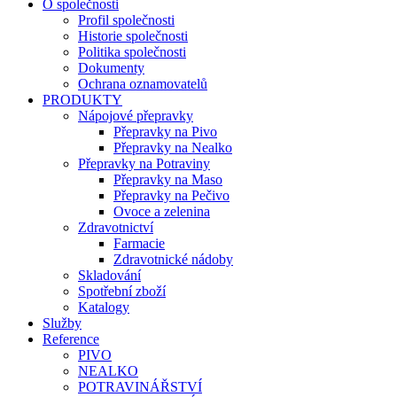
O společnosti
Profil společnosti
Historie společnosti
Politika společnosti
Dokumenty
Ochrana oznamovatelů
PRODUKTY
Nápojové přepravky
Přepravky na Pivo
Přepravky na Nealko
Přepravky na Potraviny
Přepravky na Maso
Přepravky na Pečivo
Ovoce a zelenina
Zdravotnictví
Farmacie
Zdravotnické nádoby
Skladování
Spotřební zboží
Katalogy
Služby
Reference
PIVO
NEALKO
POTRAVINÁŘSTVÍ