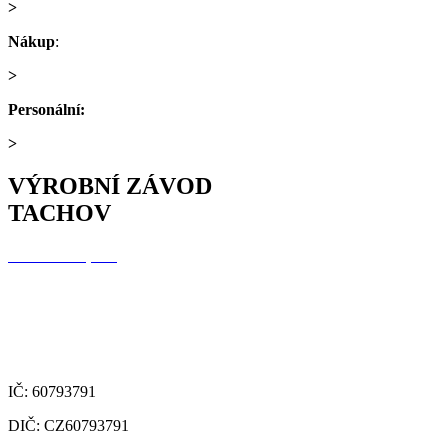
>
obchod@alfaplastik.cz
Nákup
:
+420 720 073 191
>
nakup@alfaplastik.cz
Personální:
+420 728 157 193
>
personalni@alfaplastik.cz
VÝROBNÍ ZÁVOD
TACHOV
Alfa Plastik, a.s.
Oldřichovská 1437
347 29 Tachov
Česká republika
IČ: 60793791
DIČ: CZ60793791