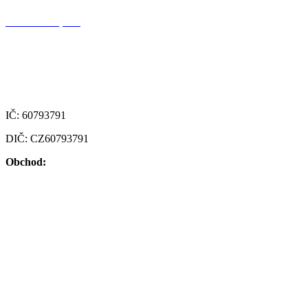
Alfa Plastik, a.s.
Oldřichovská 1437
347 29 Tachov
Česká republika
IČ: 60793791
DIČ: CZ60793791
Obchod:
+420 722 921 677
>
obchod@alfaplastik.cz
Nákup:
+420 720 073 191
>
nakup@alfaplastik.cz
Personální:
+420 728 157 193
>
personalni@alfaplastik.cz
© 2022 Alfa Plastik – Jakýkoliv obsah této stránky není možné šířit