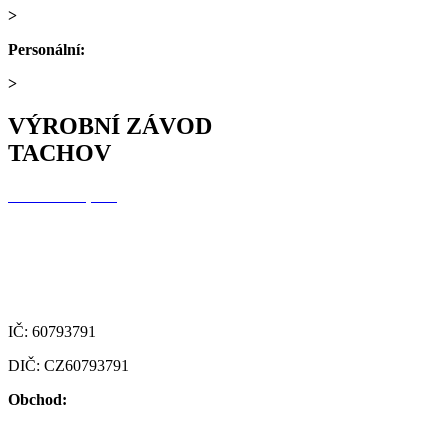
>
nakup@alfaplastik.cz
Personální:
+420 728 157 193
>
personalni@alfaplastik.cz
VÝROBNÍ ZÁVOD
TACHOV
Alfa Plastik, a.s.
Oldřichovská 1437
347 29 Tachov
Česká republika
IČ: 60793791
DIČ: CZ60793791
Obchod:
+420 722 921 677
>
obchod@alfaplastik.cz