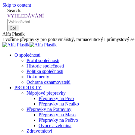
Skip to content
Search:
VYHLEDÁVÁNÍ
Alfa Plastik
Tvoříme přepravky pro potravinářský, farmaceutický i průmyslový sekt
O společnosti
Profil společnosti
Historie společnosti
Politika společnosti
Dokumenty
Ochrana oznamovatelů
PRODUKTY
Nápojové přepravky
Přepravky na Pivo
Přepravky na Nealko
Přepravky na Potraviny
Přepravky na Maso
Přepravky na Pečivo
Ovoce a zelenina
Zdravotnictví