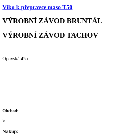
Víko k přepravce maso T50
VÝROBNÍ ZÁVOD BRUNTÁL
VÝROBNÍ ZÁVOD TACHOV
Alfa Plastik, a.s.
Opavská 45a
792 01 Bruntál
Česká republika
IČ: 60793791
DIČ: CZ60793791
+420 722 921 677
Obchod:
>
obchod@alfaplastik.cz
Nákup
:
+420 720 073 191