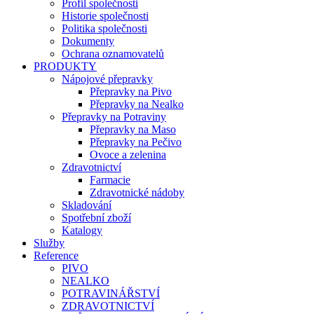
Profil společnosti
Historie společnosti
Politika společnosti
Dokumenty
Ochrana oznamovatelů
PRODUKTY
Nápojové přepravky
Přepravky na Pivo
Přepravky na Nealko
Přepravky na Potraviny
Přepravky na Maso
Přepravky na Pečivo
Ovoce a zelenina
Zdravotnictví
Farmacie
Zdravotnické nádoby
Skladování
Spotřební zboží
Katalogy
Služby
Reference
PIVO
NEALKO
POTRAVINÁŘSTVÍ
ZDRAVOTNICTVÍ