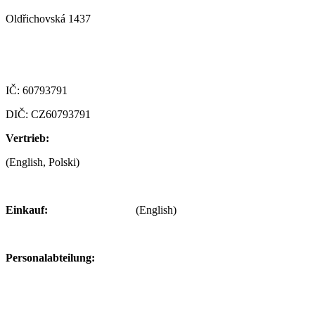
Oldřichovská 1437
347 29 Tachov
Czech republic
IČ: 60793791
DIČ: CZ60793791
Vertrieb:
+420 722 921 677
(English, Polski)
> obchod@alfaplastik.cz
Einkauf:
+420 720 073 191
(English)
> nakup@alfaplastik.cz
Personalabteilung:
+420 728 157 193
> personalni@alfaplastik.cz
© 2022 Alfa Plastik – Jeglicher Inhalt dieser Seite darf nicht ohne