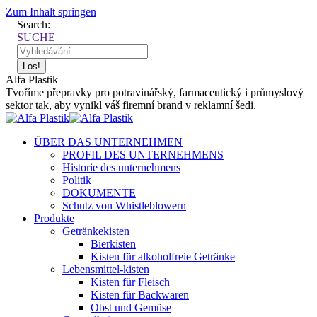
Zum Inhalt springen
Search:
SUCHE
Alfa Plastik
Tvoříme přepravky pro potravinářský, farmaceutický i průmyslový
sektor tak, aby vynikl váš firemní brand v reklamní šedi.
ÜBER DAS UNTERNEHMEN
PROFIL DES UNTERNEHMENS
Historie des unternehmens
Politik
DOKUMENTE
Schutz von Whistleblowern
Produkte
Getränkekisten
Bierkisten
Kisten für alkoholfreie Getränke
Lebensmittel-kisten
Kisten für Fleisch
Kisten für Backwaren
Obst und Gemüse