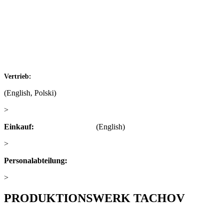
792 01 Bruntál
Czech republic
IČ: 60793791
DIČ: CZ60793791
+420 722 921 677
Vertrieb:
(English, Polski)
>
obchod@alfaplastik.cz
Einkauf:
+420 720 073 191
(English)
>
nakup@alfaplastik.cz
Personalabteilung:
+420 728 157 193
>
personalni@alfaplastik.cz
PRODUKTIONSWERK TACHOV​
Alfa Plastik, a.s.