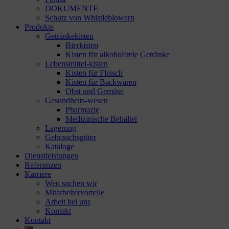
DOKUMENTE
Schutz von Whistleblowern
Produkte
Getränkekisten
Bierkisten
Kisten für alkoholfreie Getränke
Lebensmittel-kisten
Kisten für Fleisch
Kisten für Backwaren
Obst und Gemüse
Gesundheits-wesen
Pharmazie
Medizinische Behälter
Lagerung
Gebrauchsgüter
Kataloge
Dienstleistungen
Referenzen
Karriere
Wen suchen wir
Mitarbeitervorteile
Arbeit bei uns
Kontakt
Kontakt