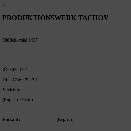
>
personalni@alfaplastik.cz
PRODUKTIONSWERK TACHOV​
Alfa Plastik, a.s.
Oldřichovská 1437
347 29 Tachov
Czech republic
IČ: 60793791
DIČ: CZ60793791
Vertrieb:
+420 722 921 677
(English, Polski)
> obchod@alfaplastik.cz
Einkauf:
+420 720 073 191
(English)
> nakup@alfaplastik.cz