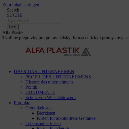
Zum Inhalt springen
Search:
SUCHE
Alfa Plastik
Tvoříme přepravky pro potravinářský, farmaceutický i průmyslový sekt
ÜBER DAS UNTERNEHMEN
PROFIL DES UNTERNEHMENS
Historie des unternehmens
Politik
DOKUMENTE
Schutz von Whistleblowern
Produkte
Getränkekisten
Bierkisten
Kisten für alkoholfreie Getränke
Lebensmittel-kisten
Kisten für Fleisch