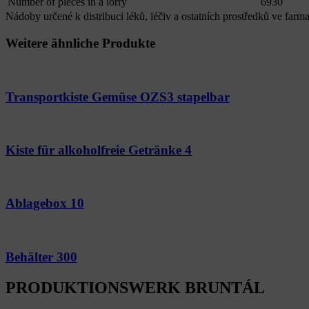
Number of pieces in a lorry
6930
Nádoby určené k distribuci léků, léčiv a ostatních prostředků ve far
Weitere ähnliche Produkte
Transportkiste Gemüse OZS3 stapelbar
Kiste für alkoholfreie Getränke 4
Ablagebox 10
Behälter 300
PRODUKTIONSWERK BRUNTÁL