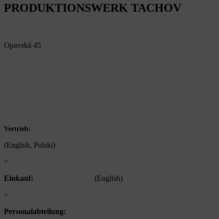
PRODUKTIONSWERK TACHOV
Alfa Plastik, a.s.
Opavská 45
792 01 Bruntál
Czech republic
IČ: 60793791
DIČ: CZ60793791
+420 722 921 677
Vertrieb:
(English, Polski)
>
obchod@alfaplastik.cz
Einkauf:
+420 720 073 191
(English)
>
nakup@alfaplastik.cz
Personalabteilung:
+420 728 157 193