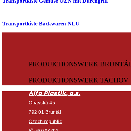
Transportkiste Gemüse OZN mit Durchgriff
Transportkiste Backwaren NLU
PRODUKTIONSWERK BRUNTÁ
PRODUKTIONSWERK TACHOV
Alfa Plastik, a.s.
Opavská 45
792 01 Bruntál
Czech republic
IČ: 60793791