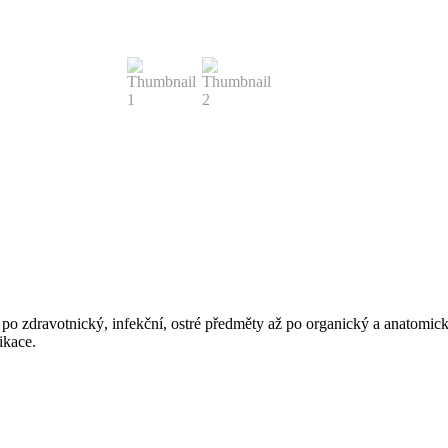
 zdravotnický, infekční, ostré předměty až po organický a anatomický
ikace.