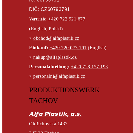
DIČ: CZ60793791
+420 722 921 677
Vertrieb:
(English, Polski)
>
obchod@alfaplastik.cz
Einkauf:
+420 720 073 191
(English)
>
nakup@alfaplastik.cz
Personalabteilung:
+420 728 157 193
>
personalni@alfaplastik.cz
PRODUKTIONSWERK
TACHOV​
Alfa Plastik, a.s.
Oldřichovská 1437