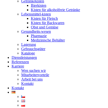
Getränkekisten
Bierkisten
Kisten für alkoholfreie Getränke
Lebensmittel-kisten
Kisten für Fleisch
Kisten für Backwaren
Obst und Gemüse
Gesundheits-wesen
Pharmazie
Medizinische Behälter
Lagerung
Gebrauchsgüter
Kataloge
Dienstleistungen
Referenzen
Karriere
Wen suchen wir
Mitarbeitervorteile
Arbeit bei uns
Kontakt
Kontakt