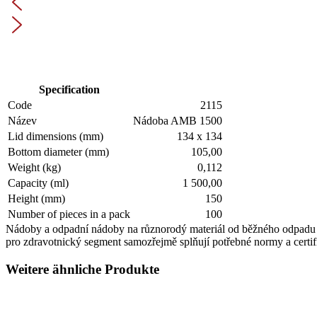
Specification
Code
2115
Název
Nádoba AMB 1500
Lid dimensions (mm)
134 x 134
Bottom diameter (mm)
105,00
Weight (kg)
0,112
Capacity (ml)
1 500,00
Height (mm)
150
Number of pieces in a pack
100
Nádoby a odpadní nádoby na různorodý materiál od běžného odpadu po
pro zdravotnický segment samozřejmě splňují potřebné normy a certif
Weitere ähnliche Produkte