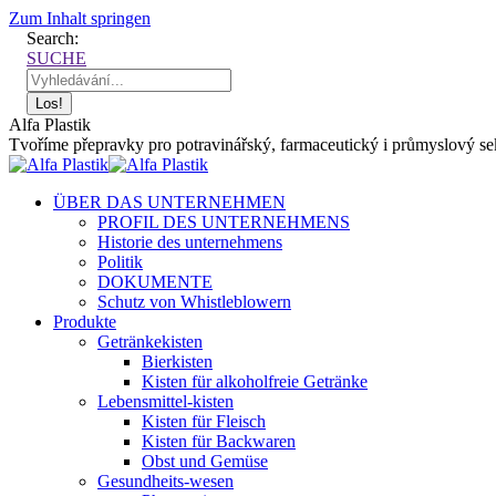
Zum Inhalt springen
Search:
SUCHE
Alfa Plastik
Tvoříme přepravky pro potravinářský, farmaceutický i průmyslový sekt
ÜBER DAS UNTERNEHMEN
PROFIL DES UNTERNEHMENS
Historie des unternehmens
Politik
DOKUMENTE
Schutz von Whistleblowern
Produkte
Getränkekisten
Bierkisten
Kisten für alkoholfreie Getränke
Lebensmittel-kisten
Kisten für Fleisch
Kisten für Backwaren
Obst und Gemüse
Gesundheits-wesen