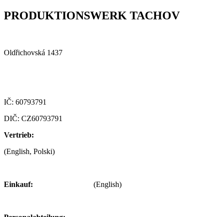
PRODUKTIONSWERK TACHOV​
Alfa Plastik, a.s.
Oldřichovská 1437
347 29 Tachov
Czech republic
IČ: 60793791
DIČ: CZ60793791
Vertrieb:
+420 722 921 677
(English, Polski)
> obchod@alfaplastik.cz
Einkauf:
+420 720 073 191
(English)
> nakup@alfaplastik.cz