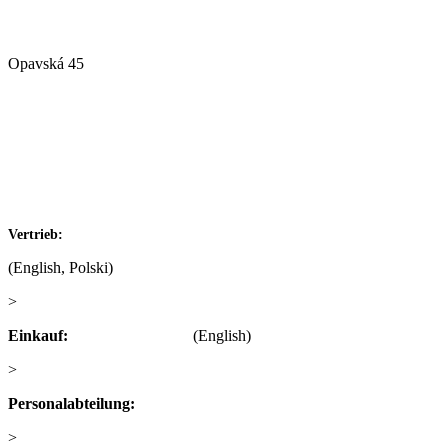
Alfa Plastik, a.s.
Opavská 45
792 01 Bruntál
Czech republic
IČ: 60793791
DIČ: CZ60793791
+420 722 921 677
Vertrieb:
(English, Polski)
>
obchod@alfaplastik.cz
Einkauf:
+420 720 073 191
(English)
>
nakup@alfaplastik.cz
Personalabteilung:
+420 728 157 193
>
personalni@alfaplastik.cz