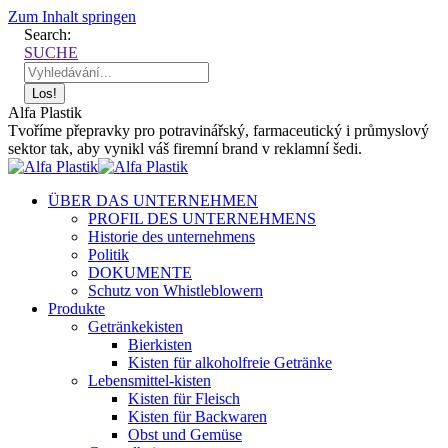
Zum Inhalt springen
Search:
SUCHE
Alfa Plastik
Tvoříme přepravky pro potravinářský, farmaceutický i průmyslový
sektor tak, aby vynikl váš firemní brand v reklamní šedi.
ÜBER DAS UNTERNEHMEN
PROFIL DES UNTERNEHMENS
Historie des unternehmens
Politik
DOKUMENTE
Schutz von Whistleblowern
Produkte
Getränkekisten
Bierkisten
Kisten für alkoholfreie Getränke
Lebensmittel-kisten
Kisten für Fleisch
Kisten für Backwaren
Obst und Gemüse