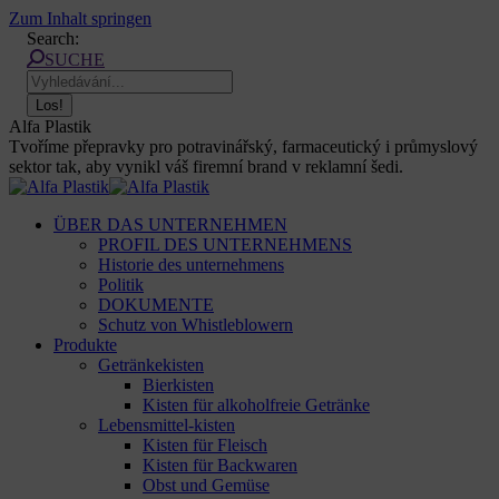
Zum Inhalt springen
Search:
SUCHE
Alfa Plastik
Tvoříme přepravky pro potravinářský, farmaceutický i průmyslový
sektor tak, aby vynikl váš firemní brand v reklamní šedi.
ÜBER DAS UNTERNEHMEN
PROFIL DES UNTERNEHMENS
Historie des unternehmens
Politik
DOKUMENTE
Schutz von Whistleblowern
Produkte
Getränkekisten
Bierkisten
Kisten für alkoholfreie Getränke
Lebensmittel-kisten
Kisten für Fleisch
Kisten für Backwaren
Obst und Gemüse