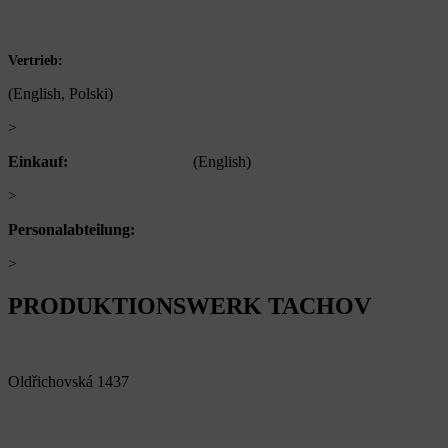
DIČ: CZ60793791
+420 722 921 677
Vertrieb:
(English, Polski)
>
obchod@alfaplastik.cz
Einkauf:
+420 720 073 191
(English)
>
nakup@alfaplastik.cz
Personalabteilung:
+420 728 157 193
>
personalni@alfaplastik.cz
PRODUKTIONSWERK TACHOV​
Alfa Plastik, a.s.
Oldřichovská 1437
347 29 Tachov