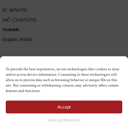
Czech republic
IČ: 60793791
DIČ: CZ60793791
Vertrieb:
+420 722 921 677
(English, Polski)
> obchod@alfaplastik.cz
Einkauf:
+420 720 073 191
(English)
> nakup@alfaplastik.cz
To provide the best experiences, we use technologies like cookies to store
and/or access device information. Consenting to these technologies will
Personalabteilung:
+420 728 157 193
allow us to process data such as browsing behavior or unique IDs on this
site. Not consenting or withdrawing consent, may adversely affect certain
> personalni@alfaplastik.cz
features and functions.
© 2022 Alfa Plastik – Jeglicher Inhalt dieser Seite darf nicht ohne
das Einverständnis der Firma Alfa Plastik, a.s. verbreitet werden.
Accept
Verarbeitung von Cookies
Datenschutzgrundsätze
Go to Top
View preferences