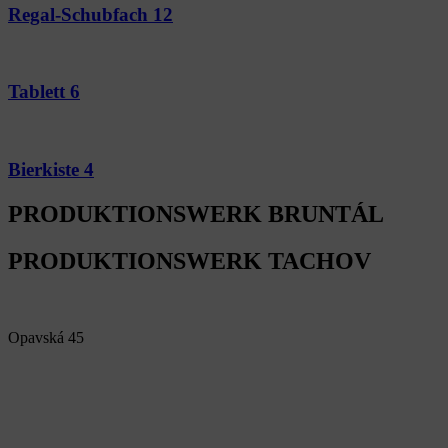
Regal-Schubfach 12
Tablett 6
Bierkiste 4
PRODUKTIONSWERK BRUNTÁL
PRODUKTIONSWERK TACHOV
Alfa Plastik, a.s.
Opavská 45
792 01 Bruntál
Czech republic
IČ: 60793791