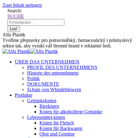
Zum Inhalt springen
Search:
SUCHE
Alfa Plastik
Tvoříme přepravky pro potravinářský, farmaceutický i průmyslový
sektor tak, aby vynikl váš firemní brand v reklamní šedi.
ÜBER DAS UNTERNEHMEN
PROFIL DES UNTERNEHMENS
Historie des unternehmens
Politik
DOKUMENTE
Schutz von Whistleblowern
Produkte
Getränkekisten
Bierkisten
Kisten für alkoholfreie Getränke
Lebensmittel-kisten
Kisten für Fleisch
Kisten für Backwaren
Obst und Gemüse