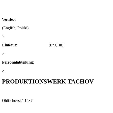
IČ: 60793791
DIČ: CZ60793791
+420 722 921 677
Vertrieb:
(English, Polski)
>
obchod@alfaplastik.cz
Einkauf:
+420 720 073 191
(English)
>
nakup@alfaplastik.cz
Personalabteilung:
+420 728 157 193
>
personalni@alfaplastik.cz
PRODUKTIONSWERK TACHOV​
Alfa Plastik, a.s.
Oldřichovská 1437
347 29 Tachov