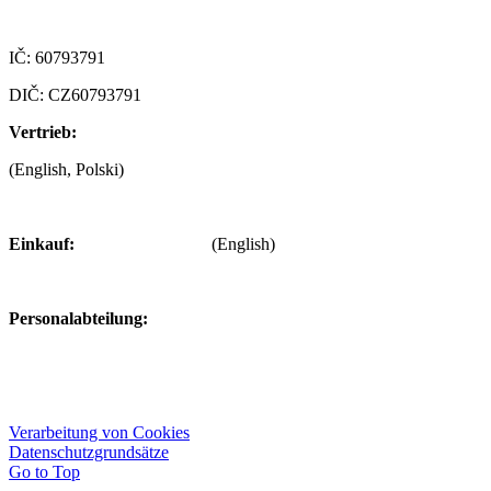
Czech republic
IČ: 60793791
DIČ: CZ60793791
Vertrieb:
+420 722 921 677
(English, Polski)
> obchod@alfaplastik.cz
Einkauf:
+420 720 073 191
(English)
> nakup@alfaplastik.cz
Personalabteilung:
+420 728 157 193
> personalni@alfaplastik.cz
© 2022 Alfa Plastik – Jeglicher Inhalt dieser Seite darf nicht ohne
das Einverständnis der Firma Alfa Plastik, a.s. verbreitet werden.
Verarbeitung von Cookies
Datenschutzgrundsätze
Go to Top