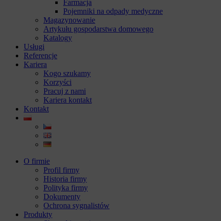
Farmacja
Pojemniki na odpady medyczne
Magazynowanie
Artykułu gospodarstwa domowego
Katalogy
Usługi
Referencje
Kariera
Kogo szukamy
Korzyści
Pracuj z nami
Kariera kontakt
Kontakt
O firmie
Profil firmy
Historia firmy
Polityka firmy
Dokumenty
Ochrona sygnalistów
Produkty