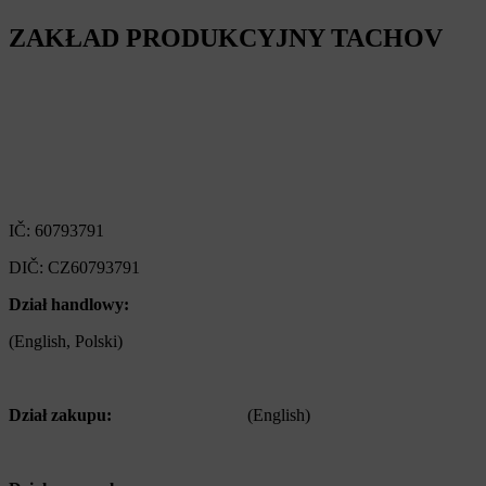
ZAKŁAD PRODUKCYJNY TACHOV
Alfa Plastik, a.s.
Oldřichovská 1437
347 29 Tachov
Czech republic
IČ: 60793791
DIČ: CZ60793791
Dział handlowy:
+420 722 921 677
(English, Polski)
>
obchod@alfaplastik.cz
Dział zakupu:
+420 720 073 191
(English)
>
nakup@alfaplastik.cz