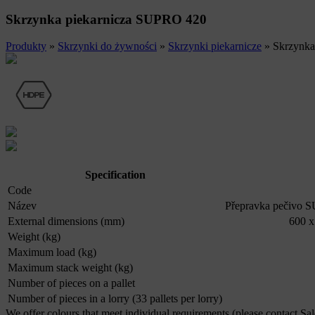
Skrzynka piekarnicza SUPRO 420
Produkty
»
Skrzynki do żywności
»
Skrzynki piekarnicze
»
Skrzynka
Specification
Code
Název
Přepravka pečivo 
External dimensions (mm)
600 x
Weight (kg)
Maximum load (kg)
Maximum stack weight (kg)
Number of pieces on a pallet
Number of pieces in a lorry (33 pallets per lorry)
We offer colours that meet individual requirements (please contact Sa