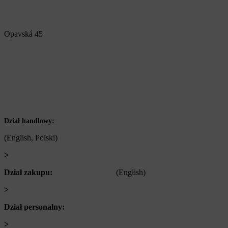
Alfa Plastik, a.s.
Opavská 45
792 01 Bruntál
Czech republic
IČ: 60793791
DIČ: CZ60793791
+420 722 921 677
Dział handlowy:
(English, Polski)
>
obchod@alfaplastik.cz
Dział zakupu:
+420 720 073 191
(English)
>
nakup@alfaplastik.cz
Dział personalny:
+420 728 157 193
>
personalni@alfaplastik.cz