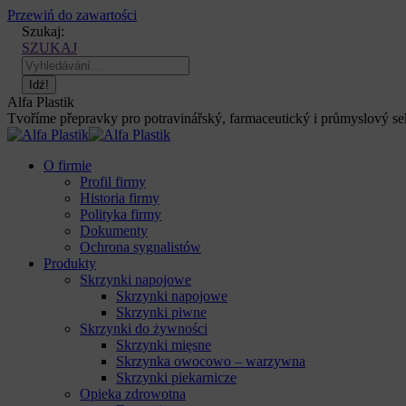
Przewiń do zawartości
Szukaj:
SZUKAJ
Alfa Plastik
Tvoříme přepravky pro potravinářský, farmaceutický i průmyslový sekt
O firmie
Profil firmy
Historia firmy
Polityka firmy
Dokumenty
Ochrona sygnalistów
Produkty
Skrzynki napojowe
Skrzynki napojowe
Skrzynki piwne
Skrzynki do żywności
Skrzynki mięsne
Skrzynka owocowo – warzywna
Skrzynki piekarnicze
Opieka zdrowotna