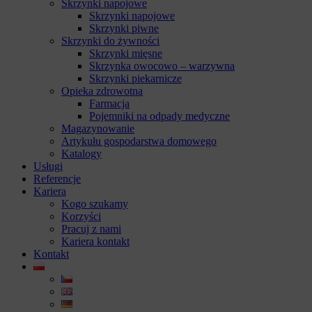
Skrzynki napojowe
Skrzynki napojowe
Skrzynki piwne
Skrzynki do żywności
Skrzynki mięsne
Skrzynka owocowo – warzywna
Skrzynki piekarnicze
Opieka zdrowotna
Farmacja
Pojemniki na odpady medyczne
Magazynowanie
Artykułu gospodarstwa domowego
Katalogy
Usługi
Referencje
Kariera
Kogo szukamy
Korzyści
Pracuj z nami
Kariera kontakt
Kontakt