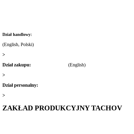
Czech republic
IČ: 60793791
DIČ: CZ60793791
+420 722 921 677
Dział handlowy:
(English, Polski)
>
obchod@alfaplastik.cz
Dział zakupu:
+420 720 073 191
(English)
>
nakup@alfaplastik.cz
Dział personalny:
+420 728 157 193
>
personalni@alfaplastik.cz
ZAKŁAD PRODUKCYJNY TACHOV
Alfa Plastik, a.s.
Oldřichovská 1437