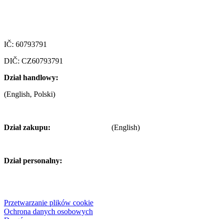
347 29 Tachov
Czech republic
IČ: 60793791
DIČ: CZ60793791
Dział handlowy:
+420 722 921 677
(English, Polski)
>
obchod@alfaplastik.cz
Dział zakupu:
+420 720 073 191
(English)
>
nakup@alfaplastik.cz
Dział personalny:
+420 728 157 193
>
personalni@alfaplastik.cz
© 2022 Alfa Plastik – Żadna zawartość tej strony nie może być rozpo
Przetwarzanie plików cookie
Ochrona danych osobowych