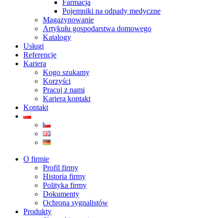
Farmacja
Pojemniki na odpady medyczne
Magazynowanie
Artykułu gospodarstwa domowego
Katalogy
Usługi
Referencje
Kariera
Kogo szukamy
Korzyści
Pracuj z nami
Kariera kontakt
Kontakt
O firmie
Profil firmy
Historia firmy
Polityka firmy
Dokumenty
Ochrona sygnalistów
Produkty