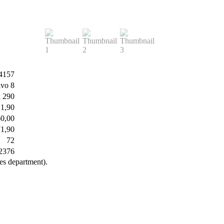
4157
ivo 8
x 290
1,90
0,00
71,90
72
2376
les department).