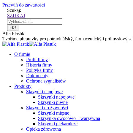
Przewiń do zawartości
Szukaj:
SZUKAJ
Alfa Plastik
Tvoříme přepravky pro potravinářský, farmaceutický i průmyslový sekt
O firmie
Profil firmy
Historia firmy
Polityka firmy
Dokumenty
Ochrona sygnalistów
Produkty
Skrzynki napojowe
Skrzynki napojowe
Skrzynki piwne
Skrzynki do żywności
Skrzynki mięsne
Skrzynka owocowo – warzywna
Skrzynki piekarnicze
Opieka zdrowotna