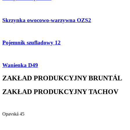
Skrzynka owocowo-warzywna OZS2
Pojemnik szufladowy 12
Wanienka D49
ZAKŁAD PRODUKCYJNY BRUNTÁL
ZAKŁAD PRODUKCYJNY TACHOV
Alfa Plastik, a.s.
Opavská 45
792 01 Bruntál