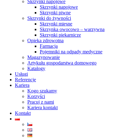
Skrzynki napojowe
Skrzynki napojowe
Skrzynki piwne
Skrzynki do żywności
Skrzynki mięsne
Skrzynka owocowo – warzywna
Skrzynki piekarnicze
Opieka zdrowotna
Farmacja
Pojemniki na odpady medyczne
Magazynowanie
Artykułu gospodarstwa domowego
Katalogy
Usługi
Referencje
Kariera
Kogo szukamy
Korzyści
Pracuj z nami
Kariera kontakt
Kontakt